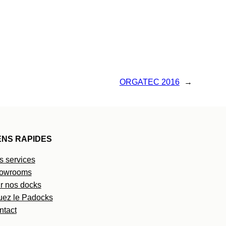
ORGATEC 2016
→
ENS RAPIDES
s services
owrooms
r nos docks
uez le Padocks
ntact