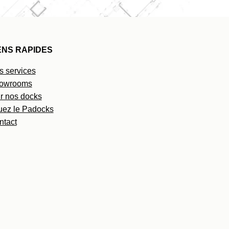
ENS RAPIDES
s services
owrooms
r nos docks
uez le Padocks
ntact