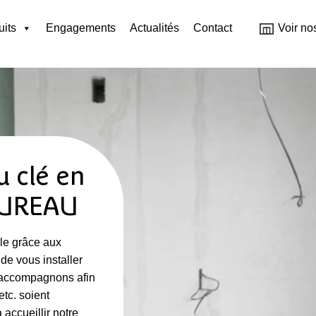
uits
Engagements
Actualités
Contact
Voir no
 clé en
BUREAU
ble grâce aux
de vous installer
s accompagnons afin
etc. soient
accueillir notre