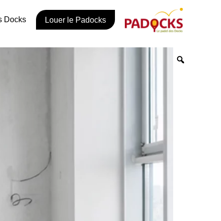
s Docks
Louer le Padocks